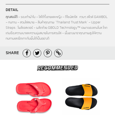
DETAIL
คุณสมบัติ
- รองเท้าผ้าใบ - ใส่ได้ทั้งชายและหญิง - ดีไซน์สดใส กวนๆ สไตล์ GAMBOL
- ทนทาน - สวมใส่สบาย - สินค้าคุณภาพ "Thailand Trust Mark" - Upper
Straps : โพลีเอสเตอร์ - ผลิตด้วย GBOLD Technology™ เฉพาะของแกมโบล โดด
เด่นเรื่องความเบาและความนุ่มสบายในการสวมใส่ - พื้นยางพาราคุณภาพสูงให้ความ
ทนทานและยึดเกาะกับพื้นได้เป็นอย่างดี
SHARE